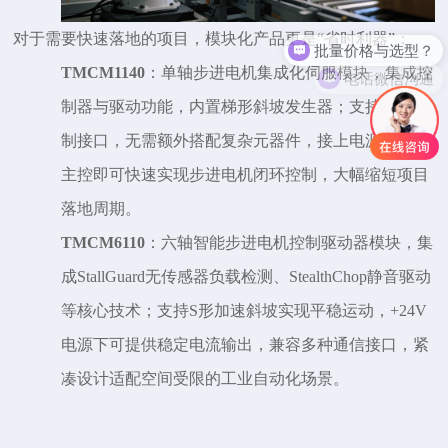
批量价格与选型？
对于需要快速落地的项目，模块化产品更是
“省时利器”：
电话微信沟通
TMCM1140
：单轴步进电机集成化伺服模块，集成控
制器与驱动功能，内置梯形斜坡发生器；支持多种控
制接口，无需额外搭配复杂元器件，接上电源和上位
主控即可快速实现步进电机闭环控制，大幅缩短项目
落地周期。
TMCM6110
：六轴智能步进电机控制驱动器模块，集
成
StallGuard无传感器负载检测、StealthChop静音驱动
等核心技术；支持S形加速斜坡实现平稳运动，+24V
电源下可提供稳定电流输出，兼容多种通信接口，紧
凑设计适配空间受限的工业自动化场景。