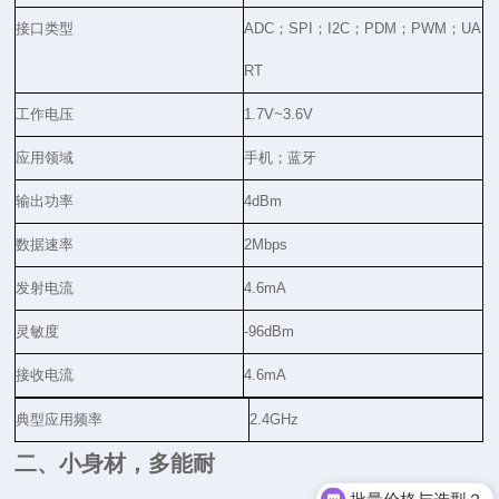
接口类型
ADC；SPI；I2C；PDM；PWM；UA
RT
工作电压
1.7V~3.6V
应用领域
手机；蓝牙
输出功率
4dBm
数据速率
2Mbps
发射电流
4.6mA
灵敏度
-96dBm
接收电流
4.6mA
典型应用频率
2.4GHz
二、小身材，多能耐