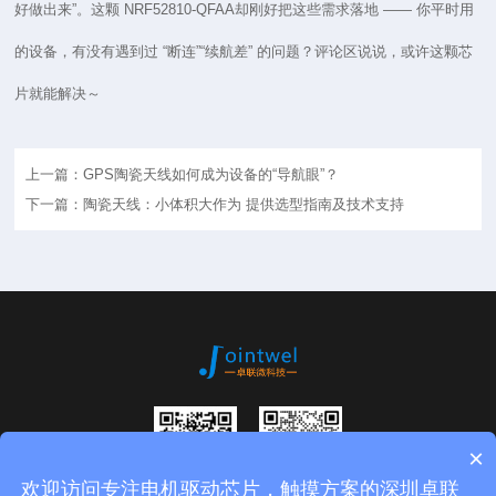
好做出来”。这颗
NRF52810-QFAA
却刚好把这些需求落地 —— 你平时用
的设备，有没有遇到过 “断连”“续航差” 的问题？评论区说说，或许这颗芯
片就能解决～
上一篇：GPS陶瓷天线如何成为设备的“导航眼”？
下一篇：陶瓷天线：小体积大作为 提供选型指南及技术支持
×
欢迎访问专注电机驱动芯片，触摸方案的深圳卓联