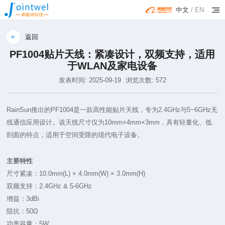
中文
/
EN
返回
PF1004贴片天线：紧凑设计，双频支持，适用
于WLAN及家电设备
发表时间: 2025-09-19
浏览次数: 572
RainSun推出的
PF1004
是一款高性能贴片天线，专为2.4GHz与5~6GHz无
线通信应用设计。该天线尺寸仅为10mm×4mm×3mm，具有轻量化、低
剖面的特点，适用于空间受限的现代电子设备。
主要特性
尺寸紧凑：10.0mm(L) × 4.0mm(W) × 3.0mm(H)
双频支持：2.4GHz & 5-6GHz
增益：3dBi
阻抗：50Ω
功率容量：5W