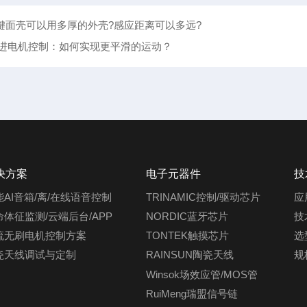
键面壳可以用多厚的外壳?感应距离可以多远?
步进电机控制：如何实现更平滑的运动？
决方案
电子元器件
技
能AI音箱/离/在线语音控制
TRINAMIC控制/驱动芯片
应
命体征监测/云端后台/APP
NORDIC蓝牙芯片
技
流无刷电机控制方案
TONTEK触摸芯片
选
瓷天线调试与定制
RAINSUN陶瓷天线
规
Winsok场效应管/MOS管
RuiMeng瑞盟信号链