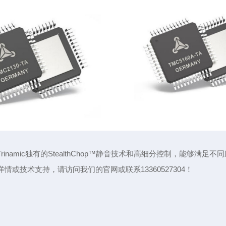
inamic独有的StealthChop™静音技术和高细分控制，能够满足
情或技术支持，请访问我们的官网或联系13360527304！