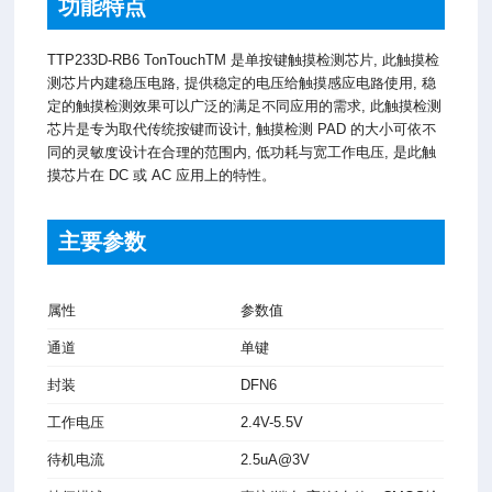
功能特点
TTP233D-RB6 TonTouchTM 是单按键触摸检测芯片, 此触摸检
测芯片内建稳压电路, 提供稳定的电压给触摸感应电路使用, 稳
定的触摸检测效果可以广泛的满足不同应用的需求, 此触摸检测
芯片是专为取代传统按键而设计, 触摸检测 PAD 的大小可依不
同的灵敏度设计在合理的范围内, 低功耗与宽工作电压, 是此触
摸芯片在 DC 或 AC 应用上的特性。
主要参数
属性
参数值
通道
单键
封装
DFN6
工作电压
2.4V-5.5V
待机电流
2.5uA@3V